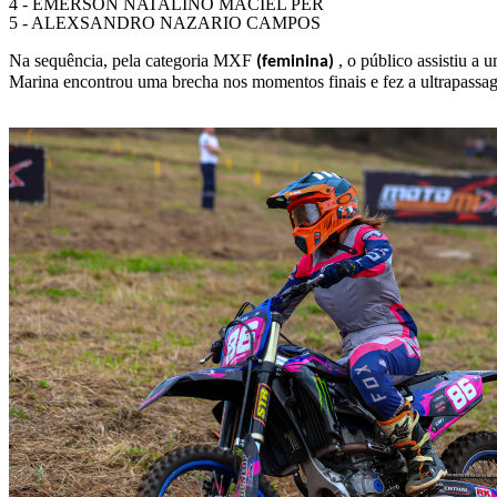
4 - EMERSON NATALINO MACIEL PER
5 - ALEXSANDRO NAZARIO CAMPOS
Na sequência, pela categoria MXF
, o público assistiu a 
(feminina)
Marina encontrou uma brecha nos momentos finais e fez a ultrapassage